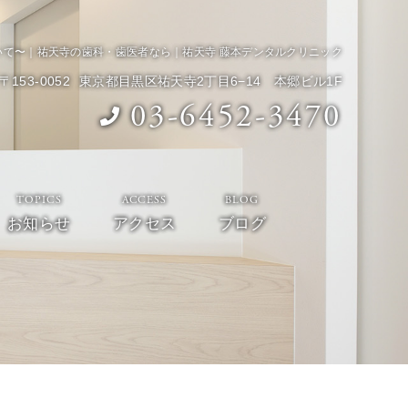
いて〜｜祐天寺の歯科・歯医者なら｜祐天寺 藤本デンタルクリニック
〒153-0052
東京都目黒区祐天寺2丁目6−14 本郷ビル1F
03-6452-3470
TOPICS
ACCESS
BLOG
お知らせ
アクセス
ブログ