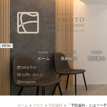
MENU
HOME
DOCTOR
CLINIC
ホーム
医師紹介
医院案内
WEB予約
お問い合わせ
Instagram
ホーム
ブログ
予防歯科
「予防歯科」とは？〜予