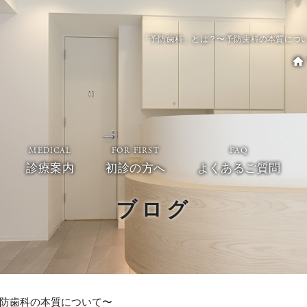
「予防歯科」とは？〜予防歯科の本質につ
MEDICAL
FOR FIRST
FAQ
診療案内
初診の方へ
よくあるご質問
ブログ
防歯科の本質について〜